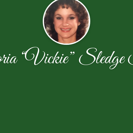
ria “Vickie” Sledge